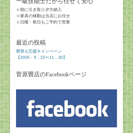
一級技能士だから任せて安心
ョ
ン
☆朝に引き取り夕方納入
☆家具の移動は当店にお任せ
☆日曜・祭日もご予約で営業
最近の投稿
畳替え応援キャンペーン
【2025・9，22〜11，30】
菅原畳店のFacebookページ