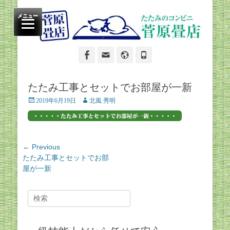
たたみのコンビニ
菅原畳店
メニュー
Facebook
Email
Website
Phone
たたみ工事とセットでお部屋が一新
Posted
Author
2019年6月19日
北風 秀明
on
投
← Previous
Previous
たたみ工事とセットでお部
稿
post:
屋が一新
ナ
ビ
Search
ゲ
for:
ー
シ