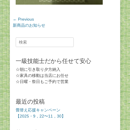
投
← Previous
Previous
新商品のお知らせ
稿
post:
ナ
ビ
Search
for:
ゲ
ー
一級技能士だから任せて安心
シ
ョ
☆朝に引き取り夕方納入
ン
☆家具の移動は当店にお任せ
☆日曜・祭日もご予約で営業
最近の投稿
畳替え応援キャンペーン
【2025・9，22〜11，30】