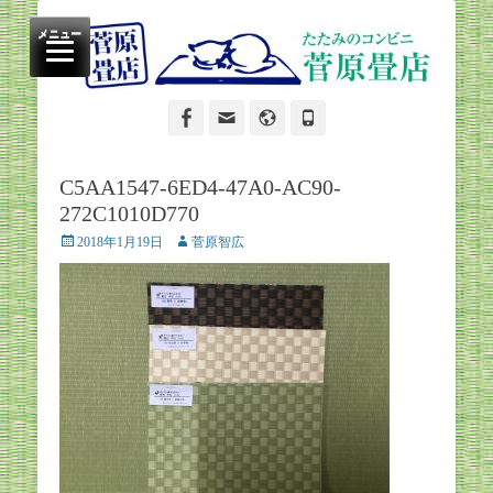
たたみのコンビニ
菅原畳店
メニュー
Facebook
Email
Website
Phone
C5AA1547-6ED4-47A0-AC90-
272C1010D770
Posted
Author
2018年1月19日
菅原智広
on