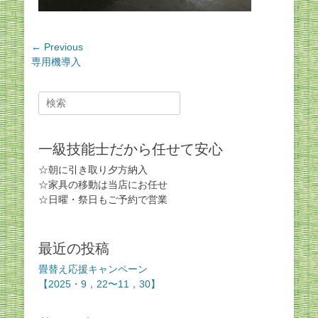
投
← Previous
Previous
専用機導入
稿
post:
ナ
ビ
Search
for:
ゲ
ー
一級技能士だから任せて安心
シ
ョ
☆朝に引き取り夕方納入
ン
☆家具の移動は当店にお任せ
☆日曜・祭日もご予約で営業
最近の投稿
畳替え応援キャンペーン
【2025・9，22〜11，30】