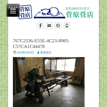
たたみのコンビニ
菅原畳店
メニュー
Facebook
Email
Website
Phone
767C2536-E55E-4C23-8985-
C57CA1C44478
Posted
Author
2018年6月9日
菅原智広
on