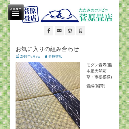
たたみのコンビニ
菅原畳店
メニュー
Facebook
Email
Website
Phone
お気に入りの組み合わせ
Posted
Author
2018年8月9日
菅原智広
on
モダン畳表(熊
本産天然藺
草・市松模様)
畳縁(鯔背)