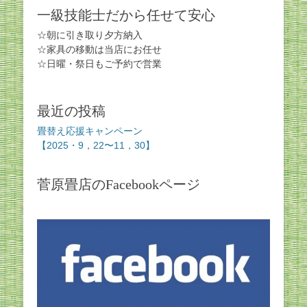
一級技能士だから任せて安心
シ
ョ
☆朝に引き取り夕方納入
ン
☆家具の移動は当店にお任せ
☆日曜・祭日もご予約で営業
最近の投稿
畳替え応援キャンペーン
【2025・9，22〜11，30】
菅原畳店のFacebookページ