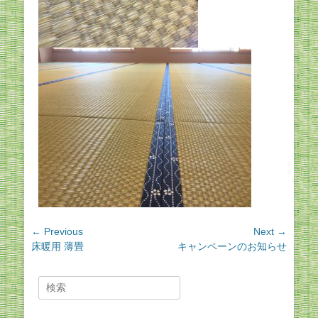
投
← Previous
Next →
Previous
Next
床暖用 薄畳
キャンペーンのお知らせ
稿
post:
post:
ナ
ビ
Search
for:
ゲ
ー