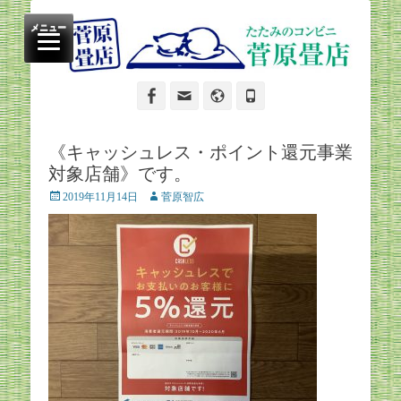
たたみのコンビニ
菅原畳店
メニュー
Facebook
Email
Website
Phone
《キャッシュレス・ポイント還元事業
対象店舗》です。
Posted
Author
2019年11月14日
菅原智広
on