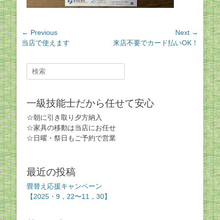
投
← Previous
Next →
Previous
Next
当店で使えます
来店不要でカード払いOK！
稿
post:
post:
ナ
ビ
Search
for:
ゲ
ー
一級技能士だから任せて安心
シ
ョ
☆朝に引き取り夕方納入
ン
☆家具の移動は当店にお任せ
☆日曜・祭日もご予約で営業
最近の投稿
畳替え応援キャンペーン
【2025・9，22〜11，30】