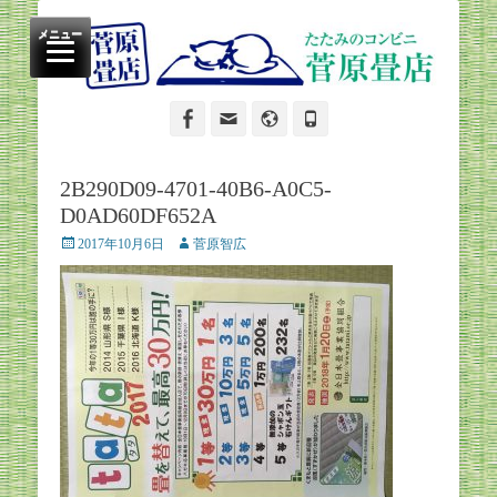
たたみのコンビニ
菅原畳店
メニュー
Facebook
Email
Website
Phone
2B290D09-4701-40B6-A0C5-
D0AD60DF652A
Posted
Author
2017年10月6日
菅原智広
on