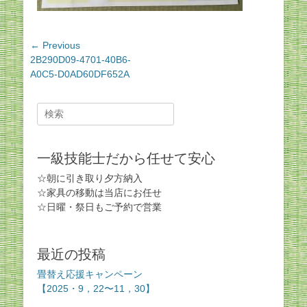
投
← Previous
Previous
2B290D09-4701-40B6-
稿
post:
A0C5-D0AD60DF652A
ナ
ビ
Search
ゲ
for:
ー
シ
一級技能士だから任せて安心
ョ
ン
☆朝に引き取り夕方納入
☆家具の移動は当店にお任せ
☆日曜・祭日もご予約で営業
最近の投稿
畳替え応援キャンペーン
【2025・9，22〜11，30】