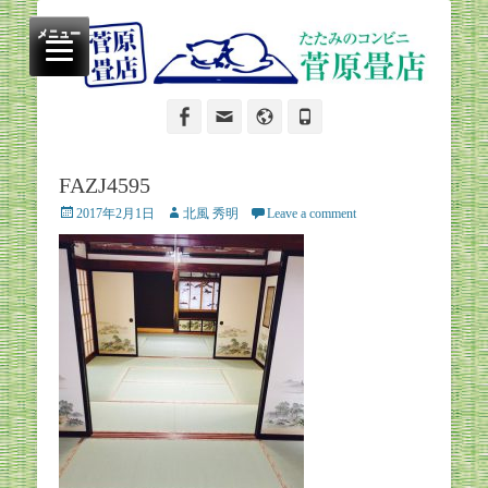
たたみのコンビニ
菅原畳店
メニュー
Facebook
Email
Website
Phone
FAZJ4595
Posted
Author
2017年2月1日
北風 秀明
Leave a comment
on