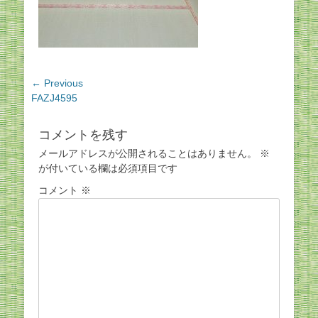
投
← Previous
Previous
FAZJ4595
稿
post:
ナ
ビ
コメントを残す
ゲ
メールアドレスが公開されることはありません。
※
ー
が付いている欄は必須項目です
シ
コメント
※
ョ
ン