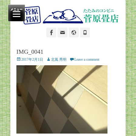
たたみのコンビニ
菅原畳店
メニュー
Facebook
Email
Website
Phone
IMG_0041
Posted
Author
2017年2月1日
北風 秀明
Leave a comment
on