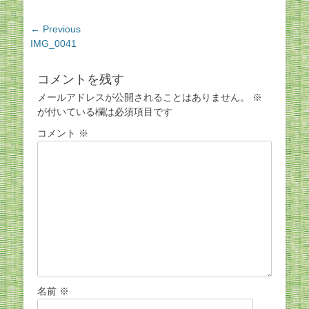
投
← Previous
Previous
IMG_0041
稿
post:
ナ
ビ
コメントを残す
ゲ
メールアドレスが公開されることはありません。
※
ー
が付いている欄は必須項目です
シ
コメント
※
ョ
ン
名前
※