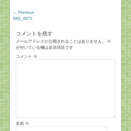
投
← Previous
Previous
IMG_0072
稿
post:
ナ
ビ
コメントを残す
ゲ
メールアドレスが公開されることはありません。
※
ー
が付いている欄は必須項目です
シ
コメント
※
ョ
ン
名前
※