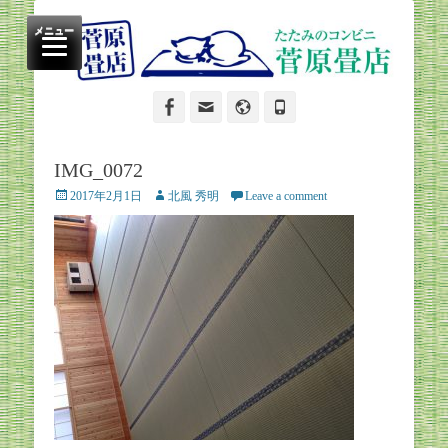
たたみのコンビニ
菅原畳店
メニュー
Facebook
Email
Website
Phone
IMG_0072
Posted
Author
2017年2月1日
北風 秀明
Leave a comment
on