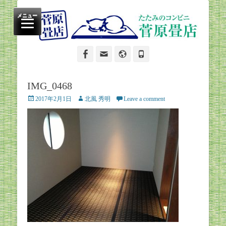
たたみのコンビニ
菅原畳店
メニュー
Facebook
Email
Website
Phone
IMG_0468
Posted
Author
2017年2月1日
北風 秀明
Leave a comment
on