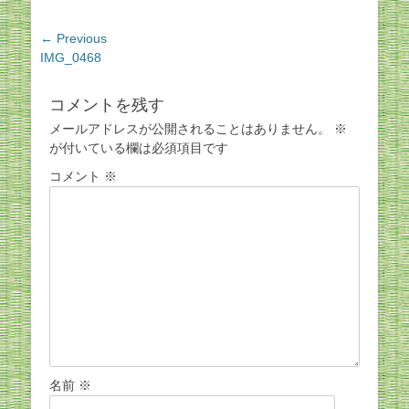
投
← Previous
Previous
IMG_0468
稿
post:
ナ
ビ
コメントを残す
ゲ
メールアドレスが公開されることはありません。
※
ー
が付いている欄は必須項目です
シ
コメント
※
ョ
ン
名前
※