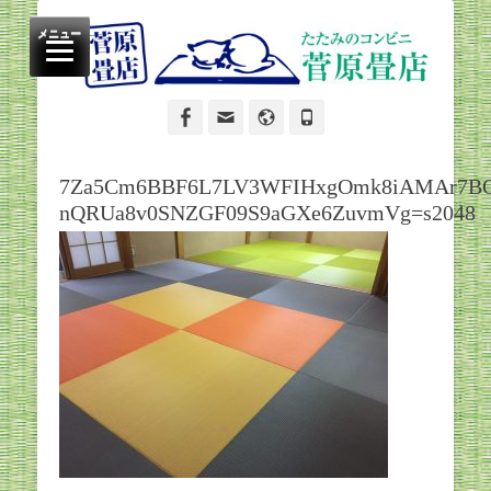
たたみのコンビニ
菅原畳店
メニュー
Facebook
Email
Website
Phone
7Za5Cm6BBF6L7LV3WFIHxgOmk8iAMAr7BO
nQRUa8v0SNZGF09S9aGXe6ZuvmVg=s2048